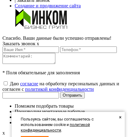
|
Заказать звонок
Создание и продвижение сайта
Спасибо. Ваши данные были успешно отправлены!
Заказать звонок
x
* Поля обязательные для заполнения
Даю
согласие
на обработку персональных данных и
согласен с
политикой конфиденциальности
Поможем подобрать товары
Производим монтажные работые
×
Продукция в наличии на складе
Пользуясь сайтом, вы соглашаетесь с
Большая экспозиция в шоу-руме
использованием cookie и
политикой
конфиденциальности
.
x