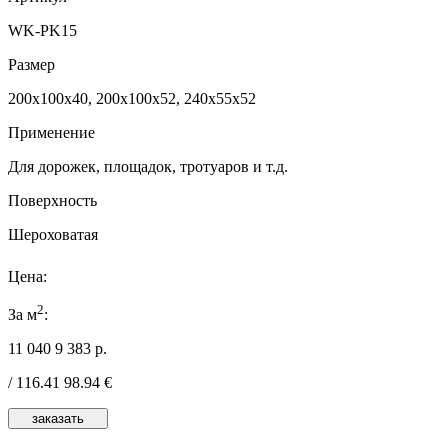
WK-PK15
Размер
200x100x40, 200x100x52, 240x55x52
Применение
Для дорожек, площадок, тротуаров и т.д.
Поверхность
Шероховатая
Цена:
2
За м
:
11 040
9 383
р.
/
116.41
98.94
€