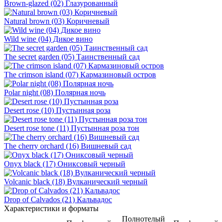
Brown-glazed (02) Глазурованный
Natural brown (03) Коричневый
Wild wine (04) Дикое вино
The secret garden (05) Таинственный сад
The crimson island (07) Кармазиновый остров
Polar night (08) Полярная ночь
Desert rose (10) Пустынная роза
Desert rose tone (11) Пустынная роза тон
The cherry orchard (16) Вишневый сад
Onyx black (17) Ониксовый черный
Volcanic black (18) Вулканический черный
Drop of Calvados (21) Кальвадос
Характеристики и форматы
Полнотелый