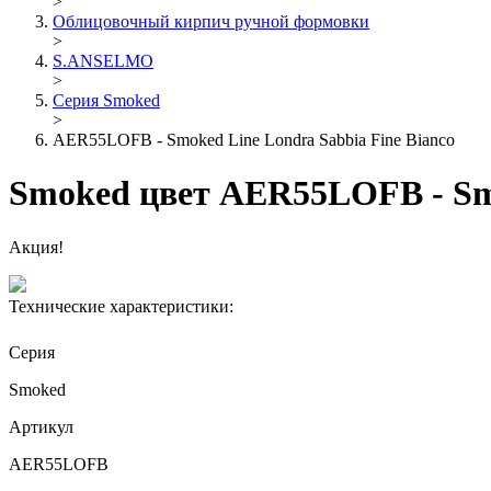
>
Облицовочный кирпич ручной формовки
>
S.ANSELMO
>
Серия Smoked
>
AER55LOFB - Smoked Line Londra Sabbia Fine Bianco
Smoked цвет AER55LOFB - Smo
Акция!
Технические характеристики:
Серия
Smoked
Артикул
AER55LOFB