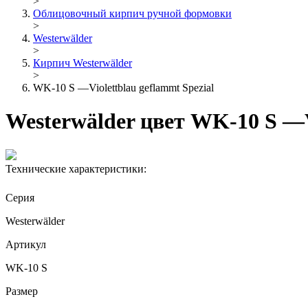
>
Облицовочный кирпич ручной формовки
>
Westerwälder
>
Кирпич Westerwälder
>
WK-10 S —Violettblau geflammt Spezial
Westerwälder цвет WK-10 S —Vi
Технические характеристики:
Серия
Westerwälder
Артикул
WK-10 S
Размер