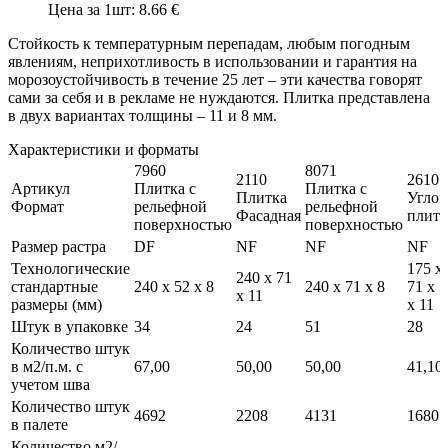
Цена за 1шт: 8.66 €
Стойкость к температурным перепадам, любым погодным
явлениям, неприхотливость в использовании и гарантия на
морозоустойчивость в течение 25 лет – эти качества говорят
сами за себя и в рекламе не нуждаются. Плитка представлена
в двух вариантах толщины – 11 и 8 мм.
Характеристики и форматы
7960
8071
2110
2610
Артикул
Плитка c
Плитка c
Плитка
Углов
Формат
рельефной
рельефной
Фасадная
плитк
поверхностью
поверхностью
Размер растра
DF
NF
NF
NF
Технологические
175 x
240 x 71
стандартные
240 x 52 x 8
240 x 71 x 8
71 x 
x 11
размеры (мм)
x 11
Штук в упаковке
34
24
51
28
Количество штук
в м2/п.м. с
67,00
50,00
50,00
41,10
учетом шва
Количество штук
4692
2208
4131
1680
в палете
Количество м2/