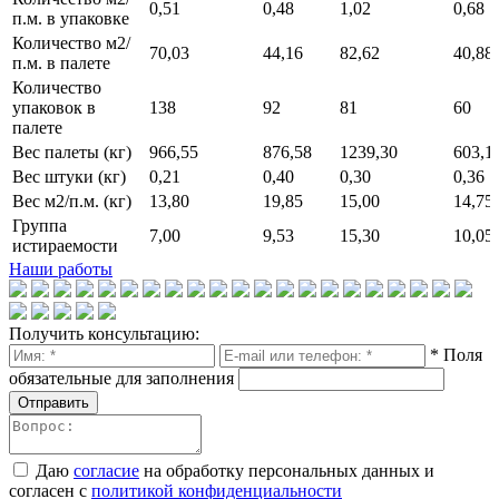
0,51
0,48
1,02
0,68
п.м. в упаковке
Количество м2/
70,03
44,16
82,62
40,88
п.м. в палете
Количество
упаковок в
138
92
81
60
палете
Вес палеты (кг)
966,55
876,58
1239,30
603,1
Вес штуки (кг)
0,21
0,40
0,30
0,36
Вес м2/п.м. (кг)
13,80
19,85
15,00
14,75
Группа
7,00
9,53
15,30
10,05
истираемости
Наши работы
Получить консультацию:
* Поля
обязательные для заполнения
Отправить
Даю
согласие
на обработку персональных данных и
согласен с
политикой конфиденциальности