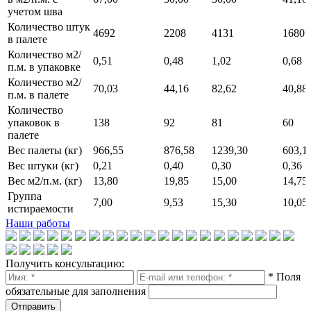
учетом шва
Количество штук
4692
2208
4131
1680
в палете
Количество м2/
0,51
0,48
1,02
0,68
п.м. в упаковке
Количество м2/
70,03
44,16
82,62
40,88
п.м. в палете
Количество
упаковок в
138
92
81
60
палете
Вес палеты (кг)
966,55
876,58
1239,30
603,1
Вес штуки (кг)
0,21
0,40
0,30
0,36
Вес м2/п.м. (кг)
13,80
19,85
15,00
14,75
Группа
7,00
9,53
15,30
10,05
истираемости
Наши работы
Получить консультацию:
* Поля
обязательные для заполнения
Отправить