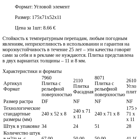
Формат: Угловой элемент
Размер: 175х71х52х11
Цена за 1шт: 8.66 €
Стойкость к температурным перепадам, любым погодным
явлениям, неприхотливость в использовании и гарантия на
морозоустойчивость в течение 25 лет – эти качества говорят
сами за себя и в рекламе не нуждаются. Плитка представлена
в двух вариантах толщины – 11 и 8 мм.
Характеристики и форматы
7960
8071
2110
2610
Артикул
Плитка c
Плитка c
Плитка
Углов
Формат
рельефной
рельефной
Фасадная
плитк
поверхностью
поверхностью
Размер растра
DF
NF
NF
NF
Технологические
175 x
240 x 71
стандартные
240 x 52 x 8
240 x 71 x 8
71 x 
x 11
размеры (мм)
x 11
Штук в упаковке
34
24
51
28
Количество штук
в м2/п.м. с
67,00
50,00
50,00
41,10