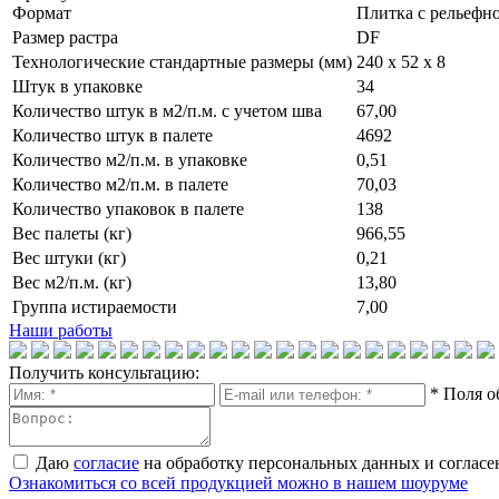
Формат
Плитка c рельефн
Размер растра
DF
Технологические стандартные размеры (мм)
240 x 52 x 8
Штук в упаковке
34
Количество штук в м2/п.м. с учетом шва
67,00
Количество штук в палете
4692
Количество м2/п.м. в упаковке
0,51
Количество м2/п.м. в палете
70,03
Количество упаковок в палете
138
Вес палеты (кг)
966,55
Вес штуки (кг)
0,21
Вес м2/п.м. (кг)
13,80
Группа истираемости
7,00
Наши работы
Получить консультацию:
* Поля о
Даю
согласие
на обработку персональных данных и согласе
Ознакомиться со всей продукцией можно в нашем шоуруме