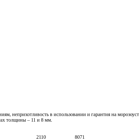
м, неприхотливость в использовании и гарантия на морозоустойч
ах толщины – 11 и 8 мм.
2110
8071