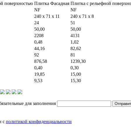
ой поверхностью
Плитка Фасадная
Плитка c рельефной поверхн
NF
NF
240 x 71 x 11
240 x 71 x 8
24
51
50,00
50,00
2208
4131
0,48
1,02
44,16
82,62
92
81
876,58
1239,30
0,40
0,30
19,85
15,00
9,53
15,30
бязательные для заполнения
Отправи
н с
политикой конфиденциальности