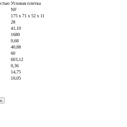
остью
Угловая плитка
NF
175 x 71 x 52 x 11
28
41,10
1680
0,68
40,88
60
603,12
0,36
14,75
10,05
ть