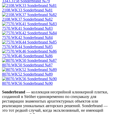
3343.3158 Sonderbrand №79
2108.WK33 Sonderbrand №81
2108.WK37 Sonderbrand №82
7570.WK41 Sonderbrand №83
7570.WK42 Sonderbrand №84
7570.WK44 Sonderbrand №85
7570.WK46 Sonderbrand №86
8070.WK50 Sonderbrand №87
8070.WK52 Sonderbrand №89
8070.WK56 Sonderbrand №90
Sonderbrand
— коллекция несерийной клинкерной плитки,
созданной в Ströher единовременно по спецзаказу для
реставрации знаменитых архитектурных объектов или
реализации уникальных авторских решений. Sonderbrand —
это тот редкий случай, когда эксклюзивный, не имеющий