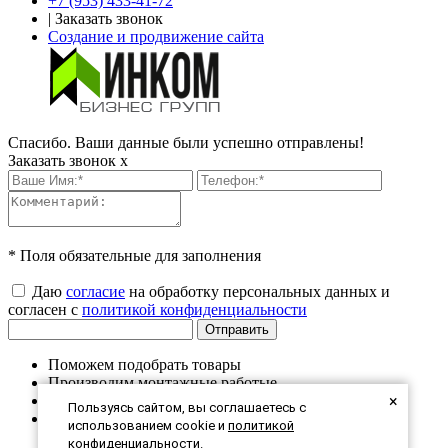
+7 (953) 433-41-72
|
Заказать звонок
Создание и продвижение сайта
Спасибо. Ваши данные были успешно отправлены!
Заказать звонок
x
* Поля обязательные для заполнения
Даю
согласие
на обработку персональных данных и
согласен с
политикой конфиденциальности
Поможем подобрать товары
Производим монтажные работые
×
Продукция в наличии на складе
Пользуясь сайтом, вы соглашаетесь с
Большая экспозиция в шоу-руме
использованием cookie и
политикой
конфиденциальности
.